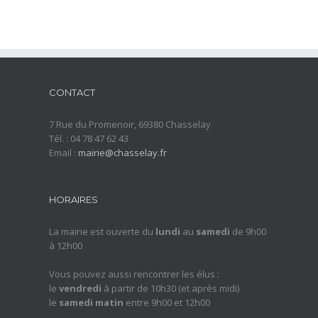
CONTACT
7 Rue du Promenoir, 69380 Chasselay
Tél. : 04 78 47 62 43
Email :
mairie@chasselay.fr
HORAIRES
La mairie est ouverte du
lundi
au
samedi
de 9h00
à 12h00
Vous pouvez aussi rencontrer les élus :
le
vendredi
à partir de 10h30 (et après midi)
le
samedi matin
entre 9h00 et 12h00