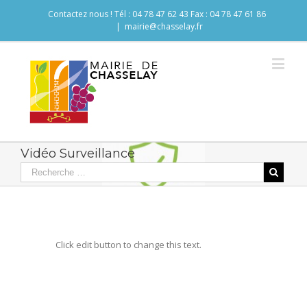
Contactez nous ! Tél : 04 78 47 62 43 Fax : 04 78 47 61 86
|
mairie@chasselay.fr
Vidéo Surveillance
Click edit button to change this text.