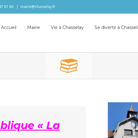
 47 61 86
|
mairie@chasselay.fr
Accueil
Mairie
Vie à Chasselay
Se divertir à Chasse
blique « La