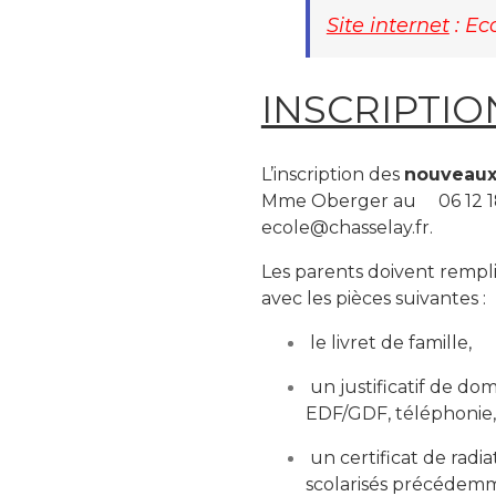
Site internet
:
Eco
INSCRIPTIO
L’inscription des
nouveaux
Mme Oberger au 06 12 18 8
ecole@chasselay.fr.
Les parents doivent rempli
avec les pièces suivantes :
le livret de famille,
un justificatif de dom
EDF/GDF, téléphonie, 
un certificat de radi
scolarisés précédemm