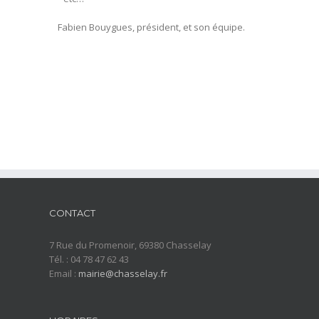
Fabien Bouygues, président, et son équipe.
CONTACT
7 Rue du Promenoir, 69380 Chasselay
Tél. : 04 78 47 62 43
Email :
mairie@chasselay.fr