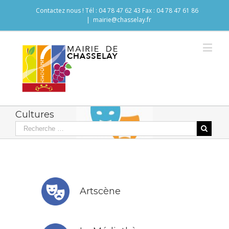
Contactez nous ! Tél : 04 78 47 62 43 Fax : 04 78 47 61 86
|
mairie@chasselay.fr
Cultures
Artscène