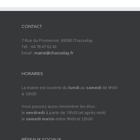
CONTACT
7 Rue du Promenoir, 69380 Chasselay
Tél. : 04 78 47 62 43
Email :
mairie@chasselay.fr
HORAIRES
La mairie est ouverte du
lundi
au
samedi
de 9h00
à 12h00
Vous pouvez aussi rencontrer les élus :
le
vendredi
à partir de 10h30 (et après midi)
le
samedi matin
entre 9h00 et 12h00
RÉSEAUX SOCIAUX