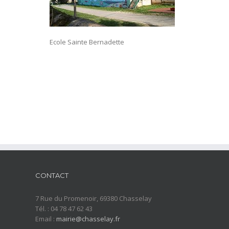
Ecole Sainte Bernadette
CONTACT
7 Rue du Promenoir, 69380 Chasselay
Tél. : 04 78 47 62 43
Email :
mairie@chasselay.fr