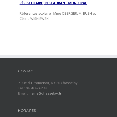
PÉRISCOLAIRE, RESTAURANT MUNICIPAL
Référentes scolaire : Mme OBERGER, M. BUSH et
Céline WISNIEWSKI
CONTACT
7 Rue du Promenoir, 69380 Chasselay
Tél. : 04 78 47 62 43
Email :
mairie@chasselay.fr
HORAIRES