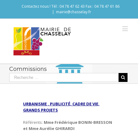
Contactez nous ! Tél : 04 78 47 62 43 Fax : 04 78 47 61 86
|
mairie@chasselay.fr
Commissions
URBANISME , PUBLICITÉ, CADRE DE VIE,
GRANDS PROJETS
Référents:
Mme Frédérique BONIN-BRESSON
et Mme Aurélie GHIRARDI