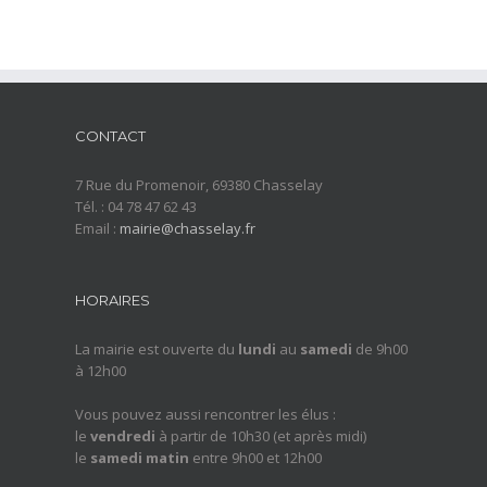
CONTACT
7 Rue du Promenoir, 69380 Chasselay
Tél. : 04 78 47 62 43
Email :
mairie@chasselay.fr
HORAIRES
La mairie est ouverte du
lundi
au
samedi
de 9h00
à 12h00
Vous pouvez aussi rencontrer les élus :
le
vendredi
à partir de 10h30 (et après midi)
le
samedi matin
entre 9h00 et 12h00