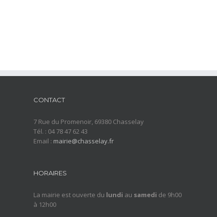
CONTACT
7 Rue du Promenoir, 69380 Chasselay
Tél. : 04 78 47 62 43
Email :
mairie@chasselay.fr
HORAIRES
La mairie est ouverte du
lundi
au
samedi
de 9h00
à 12h00