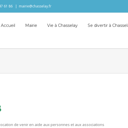
 47 61 86
|
mairie@chasselay.fr
Accueil
Mairie
Vie à Chasselay
Se divertir à Chasse
B
 vocation de venir en aide aux personnes et aux associations